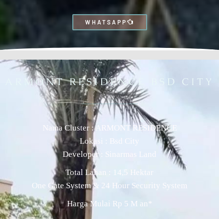
WHATSAPP
ARMONT RESIDENCE BSD CITY
Nama Cluster : ARMONT RESIDENCE
Lokasi : Bsd City
Developer : Sinarmas Land
Total Lahan : 14,5 Hektar
One Gate System & 24 Hour Security System
Harga Mulai Rp 5 M an*