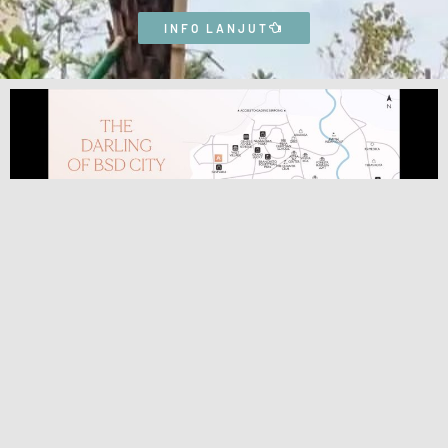
INFO LANJUT
ARMONT RESIDENCE BSD CITY
Cluster Armont Residence Bsd City adalah cluster premium
modern baru yang hadir dikawasan Bsd City yang akan menjadi