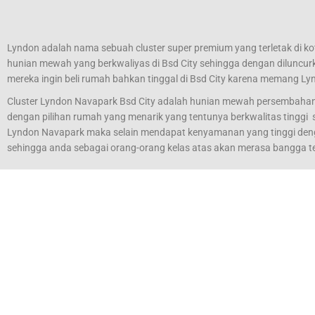
Lyndon adalah nama sebuah cluster super premium yang terletak di k
hunian mewah yang berkwaliyas di Bsd City sehingga dengan diluncurk
mereka ingin beli rumah bahkan tinggal di Bsd City karena memang L
Cluster Lyndon Navapark Bsd City adalah hunian mewah persembahan 
dengan pilihan rumah yang menarik yang tentunya berkwalitas tinggi s
Lyndon Navapark maka selain mendapat kenyamanan yang tinggi dengan l
sehingga anda sebagai orang-orang kelas atas akan merasa bangga te