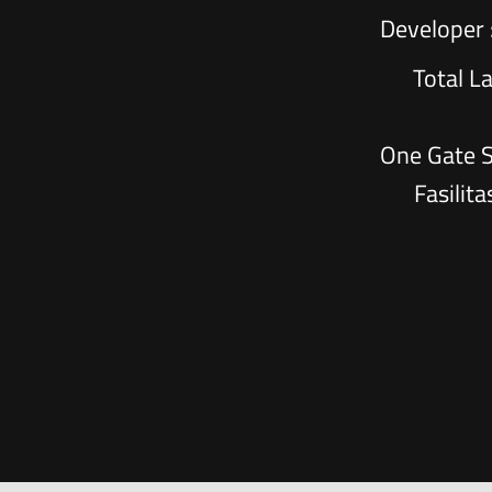
Developer
Total L
One Gate 
Fasilit