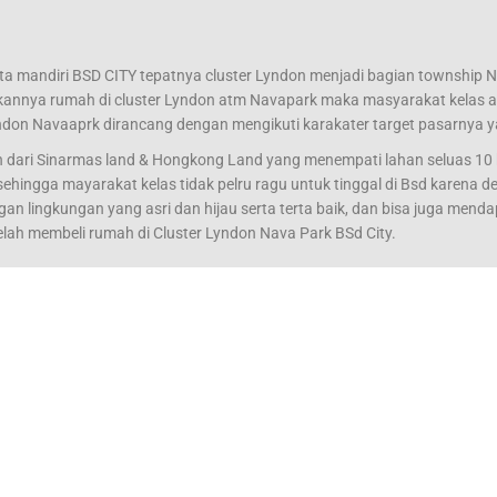
ota mandiri BSD CITY tepatnya cluster Lyndon menjadi bagian township 
annya rumah di cluster Lyndon atm Navapark maka masyarakat kelas ata
yndon Navaaprk dirancang dengan mengikuti karakater target pasarnya 
dari Sinarmas land & Hongkong Land yang menempati lahan seluas 10 
ehingga mayarakat kelas tidak pelru ragu untuk tinggal di Bsd karena 
ingkungan yang asri dan hijau serta terta baik, dan bisa juga mendapat
lah membeli rumah di Cluster Lyndon Nava Park BSd City.