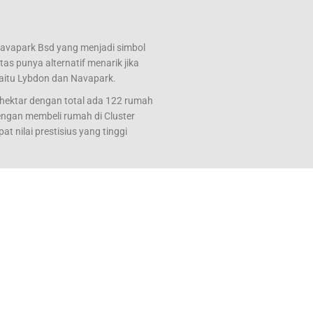
Navapark Bsd yang menjadi simbol
s punya alternatif menarik jika
yaitu Lybdon dan Navapark.
hektar dengan total ada 122 rumah
dengan membeli rumah di Cluster
 nilai prestisius yang tinggi