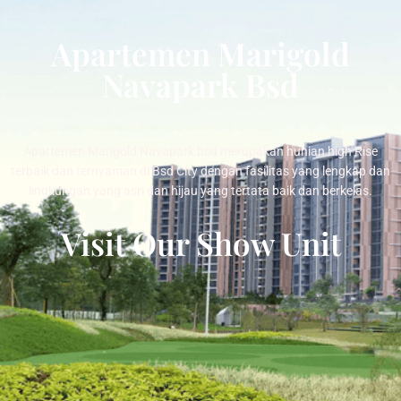
Apartemen Marigold
Navapark Bsd
Apartemen Marigold Navapark bsd merupakan hunian high Rise
terbaik dan ternyaman di Bsd City dengan fasilitas yang lengkap dan
lingkungan yang asri dan hijau yang tertata baik dan berkelas.
Visit Our Show Unit