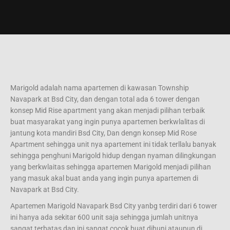
Marigold adalah nama apartemen di kawasan Township
Navapark at Bsd City, dan dengan total ada 6 tower dengan
konsep Mid Rise apartment yang akan menjadi pilihan terbaik
buat masyarakat yang ingin punya apartemen berkwlalitas di
jantung kota mandiri Bsd City, Dan dengn konsep Mid Rose
Apartment sehingga unit nya apartement ini tidak terllalu banyak
sehingga penghuni Marigold hidup dengan nyaman dilingkungan
yang berkwlaitas sehingga apartemen Marigold menjadi pilihan
yang masuk akal buat anda yang ingin punya apartemen di
Navapark at Bsd City.
Apartemen Marigold Navapark Bsd City yanbg terdiri dari 6 tower
ini hanya ada sekitar 600 unit saja sehingga jumlah unitnya
sangat terbatas dan ini sangat cocok buat dihuni ataupun di